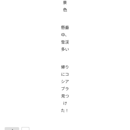
景
色
懸垂
中、
雪渓
多い
帰り
にコ
シア
ブラ
見つ
け
た！