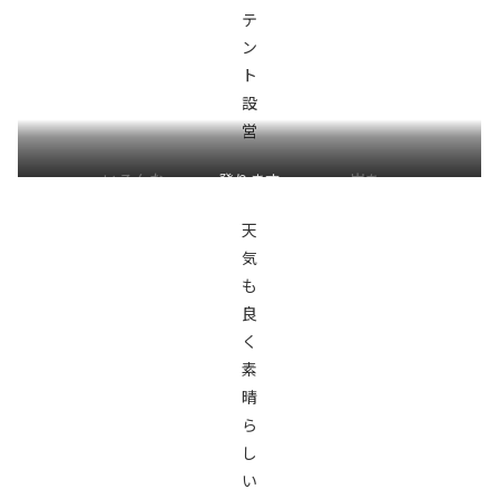
テ
ン
ト
設
営
いろんな
登ります
岩を
天
気
も
良
く
素
晴
ら
し
い