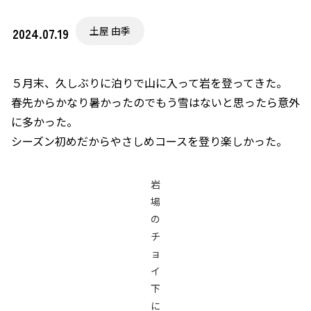
土屋 由季
2024.07.19
５月末、久しぶりに泊りで山に入って岩を登ってきた。
春先からかなり暑かったのでもう雪はないと思ったら意外
に多かった。
シーズン初めだからやさしめコースを登り楽しかった。
岩
場
の
チ
ョ
イ
下
に